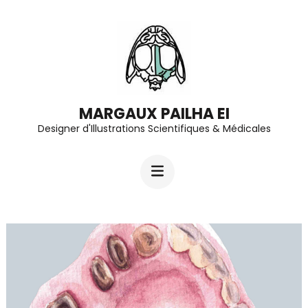
Aller
au
contenu
(Pressez
Entrée)
MARGAUX PAILHA EI
Designer d'Illustrations Scientifiques & Médicales