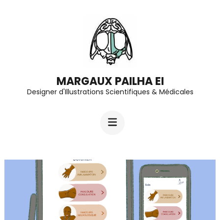
Aller
au
contenu
(Pressez
Entrée)
MARGAUX PAILHA EI
Designer d'Illustrations Scientifiques & Médicales