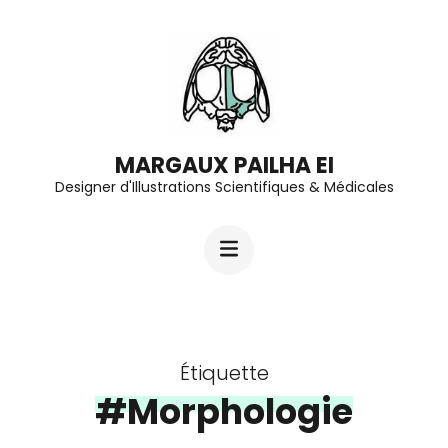
Aller
au
contenu
(Pressez
Entrée)
MARGAUX PAILHA EI
Designer d'Illustrations Scientifiques & Médicales
Étiquette
#Morphologie