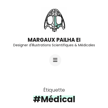
Aller
au
contenu
(Pressez
Entrée)
MARGAUX PAILHA EI
Designer d'Illustrations Scientifiques & Médicales
Étiquette
#Médical