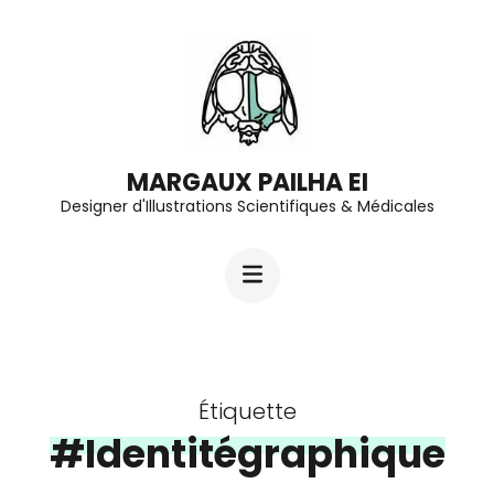
Aller
au
contenu
(Pressez
Entrée)
MARGAUX PAILHA EI
Designer d'Illustrations Scientifiques & Médicales
Étiquette
#Identitégraphique