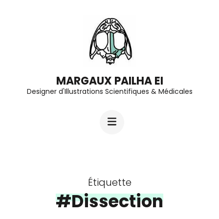
Aller
au
contenu
(Pressez
Entrée)
MARGAUX PAILHA EI
Designer d'Illustrations Scientifiques & Médicales
Étiquette
#Dissection