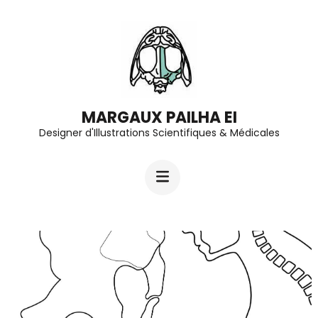
Aller
au
contenu
(Pressez
Entrée)
MARGAUX PAILHA EI
Designer d'Illustrations Scientifiques & Médicales